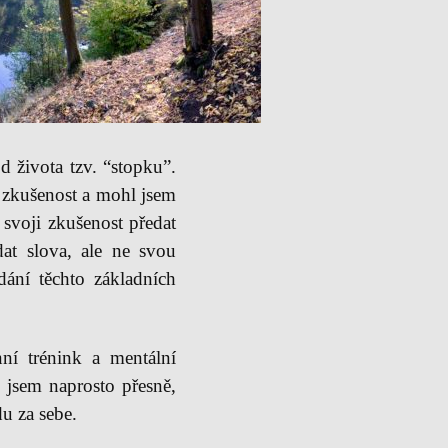
d života tzv. “stopku”.
í zkušenost a mohl jsem
l svoji zkušenost předat
dat slova, ale ne svou
dání těchto základních
í trénink a mentální
l jsem naprosto přesně,
u za sebe.