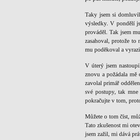
Taky jsem si domluvil
výsledky. V pondělí js
prováděl. Tak jsem mu 
zasahoval, protože to
mu poděkoval a vyrazil
V úterý jsem nastoupil
znovu a požádala mě o 
zavolal primář oddělen
své postupy, tak mne z
pokračujte v tom, prot
Můžete o tom číst, můž
Tato zkušenost mi otev
jsem zažil, mi dává pr