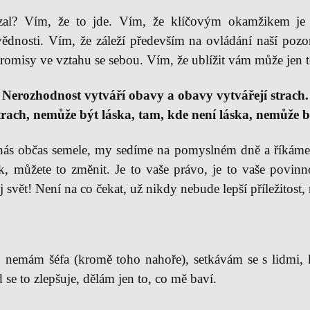
al? Vím, že to jde. Vím, že klíčovým okamžikem je d
ědnosti. Vím, že záleží především na ovládání naší pozor
romisy ve vztahu se sebou. Vím, že ublížit vám může jen 
Nerozhodnost vytváří obavy a obavy vytvářejí strach.
trach, nemůže být láska,
tam, kde není láska, nemůže b
nás občas semele, my sedíme na pomyslném dně a říkáme 
ak, můžete to změnit. Je to vaše právo, je to vaše povin
j svět! Není na co čekat, už nikdy nebude lepší příležitost,
, nemám šéfa (kromě toho nahoře), setkávám se s lidmi, 
d se to zlepšuje, dělám jen to, co mě baví.