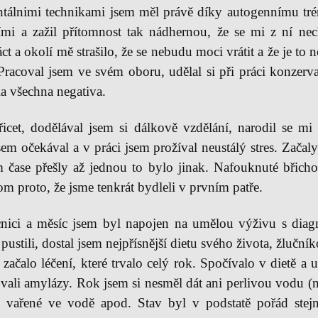
ntálnimi technikami jsem měl právě díky autogennímu tré
ími a zažil přítomnost tak nádhernou, že se mi z ní nec
t a okolí mě strašilo, že se nebudu moci vrátit a že je to 
 Pracoval jsem ve svém oboru, udělal si při práci konzerv
la všechna negativa.
icet, dodělával jsem si dálkově vzdělání, narodil se m
sem očekával a v práci jsem prožíval neustálý stres. Zača
 čase přešly až jednou to bylo jinak. Nafouknuté břicho,
om proto, že jsme tenkrát bydleli v prvním patře.
nici a měsíc jsem byl napojen na umělou výživu s diag
pustili, dostal jsem nejpřísnější dietu svého života, žluční
 začalo léčení, které trvalo celý rok. Spočívalo v dietě a
vali amylázy. Rok jsem si nesměl dát ani perlivou vodu (ne
 vařené ve vodě apod. Stav byl v podstatě pořád ste