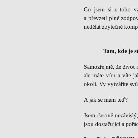
Co jsem si z toho vz
a převzetí plné zodpov
nedělat zbytečné komp
Tam, kde je s
Samozřejmě, že život 
ale máte víru a víte j
okolí. Vy vytváříte svů
A jak se mám teď?
Jsem časově nezávislý
jsou dostačující a pořá