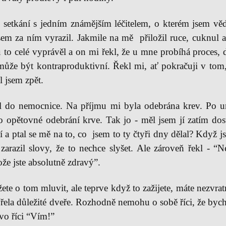
 setkání s jedním známějším léčitelem, o kterém jsem věd
em za ním vyrazil. Jakmile na mě přiložil ruce, cuknul a
to celé vyprávěl a on mi řekl, že u mne probíhá proces, 
 může být kontraproduktivní. Řekl mi, ať pokračuji v tom
 jsem zpět.
 do nemocnice. Na příjmu mi byla odebrána krev. Po určit
opětovné odebrání krve. Tak jo - měl jsem jí zatím dost.
í a ptal se mě na to, co jsem to ty čtyři dny dělal? Když 
arazil slovy, že to nechce slyšet. Ale zároveň řekl - “Ne
ože jste absolutně zdravý”.
ete o tom mluvit, ale teprve když to zažijete, máte nezvrat
řela důležité dveře. Rozhodně nemohu o sobě říci, že bych 
ávo říci “Vím!”