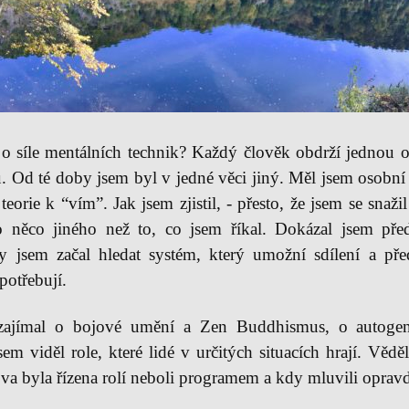
 o síle mentálních technik? Každý člověk obdrží jednou o
ou. Od té doby jsem byl v jedné věci jiný. Měl jsem osobn
eorie k “vím”. Jak jsem zjistil, - přesto, že jsem se snaži
o něco jiného než to, co jsem říkal. Dokázal jsem pře
 jsem začal hledat systém, který umožní sdílení a pře
 potřebují.
zajímal o bojové umění a Zen Buddhismus, o autogenn
em viděl role, které lidé v určitých situacích hrají. Vědě
lova byla řízena rolí neboli programem a kdy mluvili opravd