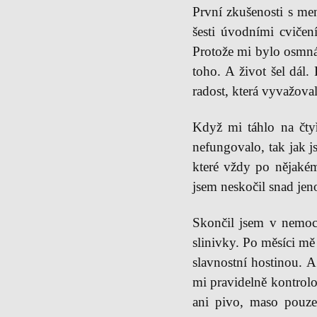
První zkušenosti s me
šesti úvodními cvičen
Protože mi bylo osmnác
toho. A život šel dál.
radost, která vyvažova
Když mi táhlo na čtyř
nefungovalo, tak jak j
které vždy po nějakém
jsem neskočil snad jen
Skončil jsem v nemoc
slinivky. Po měsíci mě 
slavnostní hostinou. A
mi pravidelně kontrolo
ani pivo, maso pouze