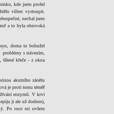
ninku, kde jsem prošel
htělo vůbec vystoupit.
nebezpečné, nechal jsem
atoř a to byla obrovská
i syn, doma to bohužel
ly problémy s trávením,
 šílené křeče - z okna
nózou akutního zánětu
ková je proti tomu téměř
 užívání enzymů. V krvi
piju ji ale už dodnes),
jný. Po roce mi ovšem