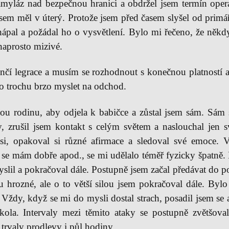
myláz nad bezpečnou hranici a obdržel jsem termín opera
sem měl v úterý. Protože jsem před časem slyšel od primář
hápal a požádal ho o vysvětlení. Bylo mi řečeno, že někd
naprosto mizivé.
nčí legrace a musím se rozhodnout s konečnou platností a
i to trochu brzo myslet na odchod.
ou rodinu, aby odjela k babičce a zůstal jsem sám. Sám
ony, zrušil jsem kontakt s celým světem a naslouchal jen
si, opakoval si různé afirmace a sledoval své emoce.
se mám dobře apod., se mi udělalo téměř fyzicky špatně. 
yslil a pokračoval dále. Postupně jsem začal předávat do
 hrozné, ale o to větší silou jsem pokračoval dále. Bylo
 Vždy, když se mi do mysli dostal strach, posadil jsem se 
okola. Intervaly mezi těmito ataky se postupně zvětšova
 trvaly prodlevy i půl hodiny.