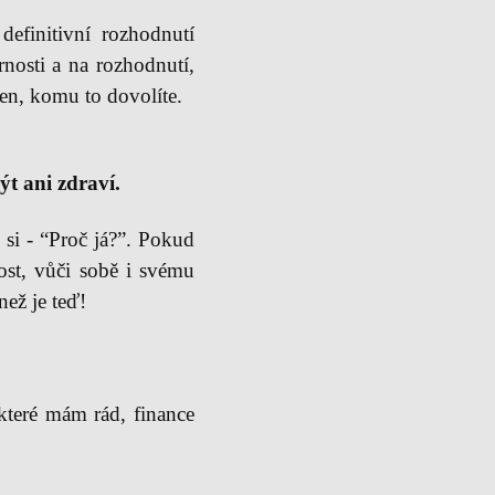
efinitivní rozhodnutí
nosti a na rozhodnutí,
ten, komu to dovolíte.
ýt ani zdraví.
si - “Proč já?”. Pokud
nost, vůči sobě i svému
 než je teď!
které mám rád, finance