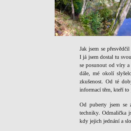
Jak jsem se přesvědčil
I já jsem dostal tu sv
se posunout od víry a t
dále, mé okolí slyšel
zkušenost. Od té doby
informací těm, kteří to
Od puberty jsem se 
techniky. Odmalička js
kdy jejich jednání a s