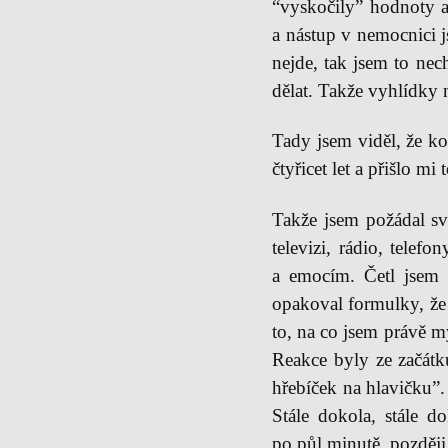
“vyskočily” hodnoty a
a nástup v nemocnici j
nejde, tak jsem to nec
dělat. Takže vyhlídky 
Tady jsem viděl, že ko
čtyřicet let a přišlo m
Takže jsem požádal sv
televizi, rádio, telef
a emocím. Četl jsem 
opakoval formulky, že 
to, na co jsem právě m
Reakce byly ze začátku
hřebíček na hlavičku”.
Stále dokola, stále d
po půl minutě, později