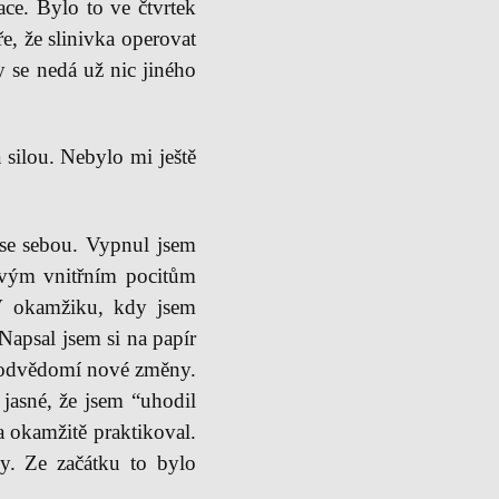
ce. Bylo to ve čtvrtek
e, že slinivka operovat
y se nedá už nic jiného
 silou. Nebylo mi ještě
 se sebou. Vypnul jsem
 svým vnitřním pocitům
 V okamžiku, kdy jsem
Napsal jsem si na papír
 podvědomí nové změny.
 jasné, že jsem “uhodil
a okamžitě praktikoval.
ly. Ze začátku to bylo