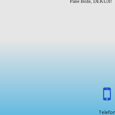
Pane Bože, DĚKUJI!
Telefo