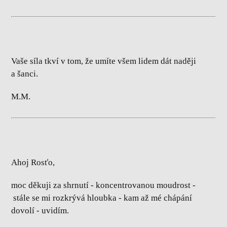
Vaše síla tkví v tom, že umíte všem lidem dát naději
a šanci.
M.M.
Ahoj Rosťo,
moc děkuji za shrnutí - koncentrovanou moudrost -
stále se mi rozkrývá hloubka - kam až mé chápání
dovolí - uvidím.