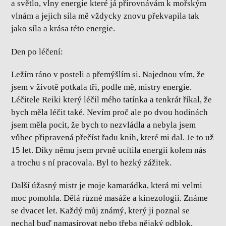
a světlo, vlny energie které já přirovnávám k mořským
vlnám a jejich síla mě vždycky znovu překvapila tak
jako síla a krása této energie.
Den po léčení:
Ležím ráno v posteli a přemýšlím si. Najednou vím, že
jsem v životě potkala tři, podle mě, mistry energie.
Léčitele Reiki který léčil mého tatínka a tenkrát říkal, že
bych měla léčit také. Nevím proč ale po dvou hodinách
jsem měla pocit, že bych to nezvládla a nebyla jsem
vůbec připravená přečíst řadu knih, které mi dal. Je to už
15 let. Díky němu jsem prvně ucítila energii kolem nás
a trochu s ní pracovala. Byl to hezký zážitek.
Další úžasný mistr je moje kamarádka, která mi velmi
moc pomohla. Dělá různé masáže a kinezologii. Známe
se dvacet let. Každý můj známý, který ji poznal se
nechal buď namasírovat nebo třeba nějaký odblok.