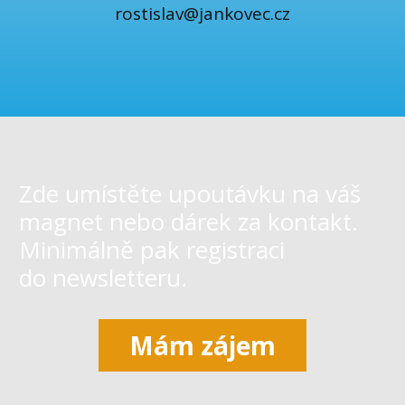
rostislav@jankovec.cz
Zde umístěte upoutávku na váš
magnet nebo dárek za kontakt.
Minimálně pak registraci
do newsletteru.
Mám zájem