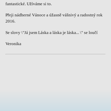
fantastické. Užíváme si to.
Přeji nádherné Vánoce a úžasně vášnivý a radostný rok
2016.
Se slovy \"Já jsem Láska a láska je láska... \" se loučí
Veronika