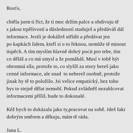
Rosťo,
chtěla jsem ti říct, že ti moc držím palce a obdivuju tě
s jakou trpělivostí a důsledností studuješ a předáváš dál
informace. Jestli je dokážeš utřídit a předávat jen
po kapkách lidem, kteří si o to řeknou, nemůže tě minout
úspěch. A tím myslím hlavně dobrý pocit pro tebe, tím
co děláš a co má smysl a že pomáháš. Musí v tobě být
ohromná síla, protože to, co slyšíš za story bereš jako
cenné informace, ale snad to nebereš osobně, protože
jinak by tě to položilo. Jsi velice empatický, bez toho
bys to stejně dělat nemohl. Pokud zvládněš nezahlcovat
informacemi příliš, bude to dokonalé.
Kéž bych to dokázala jako ty,pracovat na sobě. Jdeš fakt
dobrým směrem a děkuju, mám tě ráda.
Jana L.