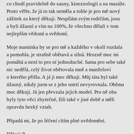
co chodí pravidelně do sauny, kinezoologii a na masáže.
Proto věřte, že já to tak neměla a tohle je pro mě nový
zážitek za který děkuji. Nespílám svým rodičům, jsou
a byli úžasní a vím na 100%, že všechno dělali v tom
nejlepším vědomí a svědomí.
Moje maminka by se pro mě a každého v okolí rozdala
a pomohla, je strašně obětavá a silná. Hrozně moc mi
pomáhá a není to pro ní jednoduché. Sama pro sebe také
nic nedělá, celý život obětovala mně a manželovi
o kterého přišla. A já ji moc děkuji. Můj táta byl také
úžasný, nikdy jsem se z jeho smrtí nevyrovnala. Oběma
moc děkuji. Já jen převzala jejich model. Pro ně oba
byly tyto věci zbytečné, žili také v jiné době a měli
opravdu hezký vztah.
Připadá mi, že po léčení cítím plné uvědomění.