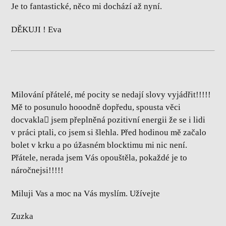
Je to fantastické, něco mi dochází až nyní.
DĚKUJI ! Eva
Milování přátelé, mé pocity se nedají slovy vyjádřit!!!!!
Mě to posunulo hooodně dopředu, spousta věci
docvakla󾌵 jsem přeplněná pozitivní energii že se i lidi
v práci ptali, co jsem si šlehla. Před hodinou mě začalo
bolet v krku a po úžasném blocktimu mi nic není.
Přátele, nerada jsem Vás opouštěla, pokaždé je to
náročnejsi!!!!!
Miluji Vas a moc na Vás myslím. Užívejte
Zuzka