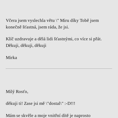
Včera jsem vyslechla větu \" Miru díky Tobě jsem
konečně šťastná, jsem ráda, že jsi.
Klíč uzdravuje a dělá lidi šťastnými, co více si přát.
Děkuji, děkuji, děkuji
Mirka
Milý Rosťo,
děkuji ti! Zase jsi mě \"dostal\" :-D!!!
Mám se skvěle a moje vnitřní dítě je naprosto