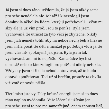
Já jsem si dnes ráno uvědomila, že já jsem nikdy sama
pro sebe neudělala nic. Masáž i kinezologii jsem
domluvila několika lidem, který ji potřebovali. Tečou mi
slzy ale já uz vím proč. Jsou to peníze. Byla jsem
vychovaná, že utrácet za tyto věci je zbytečné. Nikdy
jsem jich neměla tolik, aby mi někde nechyběli a hlavně
jsem měla pocit, že děti a manžel je potřebují víc a já, že
jsem vlastně spokojená jak jsem. Byla jsem tak
vychovaná, ani mi to nepřišlo. Kamarádce bych si
o masáž nebo o kinezologii pro potěšení nikdy neřekla.
Vždycky jsem si říkala nebudu otravovat, až to budu
opravdu potřebovat. Teď už si brečím, protože ta chvíla
v životě opravdu přišla.
Třetí mistr jste vy. Díky krásné energii jsem si to dnes
ráno naplno uvědomila. Vaše léčení si užívám jen
pro sebe. Není to pro mě samozřejmé. Znám spoustu lidí,