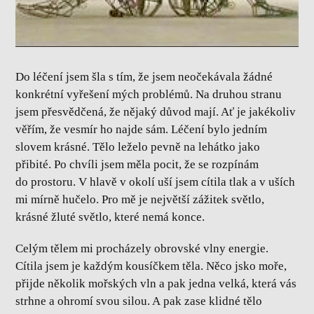
Do léčení jsem šla s tím, že jsem neočekávala žádné
konkrétní vyřešení mých problémů. Na druhou stranu
jsem přesvědčená, že nějaký důvod mají. Ať je jakékoliv
věřím, že vesmír ho najde sám. Léčení bylo jedním
slovem krásné. Tělo leželo pevně na lehátko jako
přibité. Po chvíli jsem měla pocit, že se rozpínám
do prostoru. V hlavě v okolí uší jsem cítila tlak a v uších
mi mírně hučelo. Pro mě je největší zážitek světlo,
krásné žluté světlo, které nemá konce.
Celým tělem mi procházely obrovské vlny energie.
Cítila jsem je každým kousíčkem těla. Něco jsko moře,
přijde několik mořských vln a pak jedna velká, která vás
strhne a ohromí svou silou. A pak zase klidné tělo